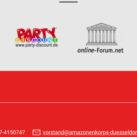
77-4150747
vorstand@amazonenkorps-duesseldor